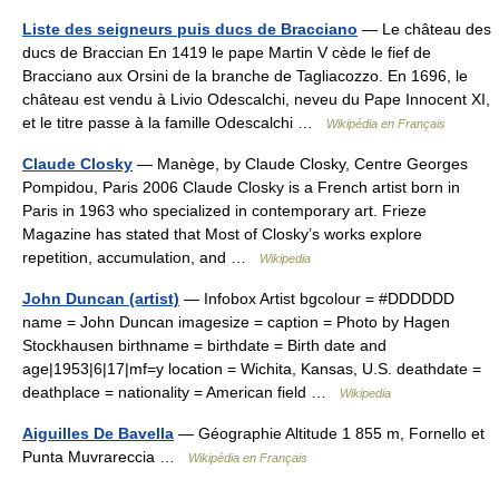
Liste des seigneurs puis ducs de Bracciano
— Le château des
ducs de Braccian En 1419 le pape Martin V cède le fief de
Bracciano aux Orsini de la branche de Tagliacozzo. En 1696, le
château est vendu à Livio Odescalchi, neveu du Pape Innocent XI,
et le titre passe à la famille Odescalchi …
Wikipédia en Français
Claude Closky
— Manège, by Claude Closky, Centre Georges
Pompidou, Paris 2006 Claude Closky is a French artist born in
Paris in 1963 who specialized in contemporary art. Frieze
Magazine has stated that Most of Closky’s works explore
repetition, accumulation, and …
Wikipedia
John Duncan (artist)
— Infobox Artist bgcolour = #DDDDDD
name = John Duncan imagesize = caption = Photo by Hagen
Stockhausen birthname = birthdate = Birth date and
age|1953|6|17|mf=y location = Wichita, Kansas, U.S. deathdate =
deathplace = nationality = American field …
Wikipedia
Aiguilles De Bavella
— Géographie Altitude 1 855 m, Fornello et
Punta Muvrareccia …
Wikipédia en Français