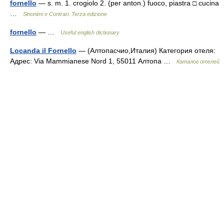
fornello
— s. m. 1. crogiolo 2. (per anton.) fuoco, piastra □ cucina
…
Sinonimi e Contrari. Terza edizione
fornello
— …
Useful english dictionary
Locanda il Fornello
— (Алтопасчио,Италия) Категория отеля:
Адрес: Via Mammianese Nord 1, 55011 Алтопа …
Каталог отелей