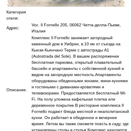
Категория
отеля:
Voc. Il Fornello 205, 06062 Читта-делла-Пьеве,
Адрес:
Италия
Комплекс Il Fornello занимает загородный
каменный дом в Умбрии, в 10 км от съезда на
Кьюзи-Кьянчано Терме с автострады A1
(Autostrada del Sole). В вашем распоряжении
бесплатная парковка, открытый плавательный
бассейн и апартаменты с собственной кухней и
видом на загородную местность.Апартаменты
оборудованы обеденными зонами, мини-кухнями
и гостиными с диванами-кроватями и
Описание:
телевизорами. Предоставляется бесплатный Wi-
Fi. На полу уложена кафельная плитка или
деревянное покрытие.В ресторане комплекса Il
Fornello подают блюда местной и неаполитанской
кухни. Он работает в обеденное и вечернее
время. Летом вы также сможете поесть в саду, где
установлены столы и стулья.Комплекс находится