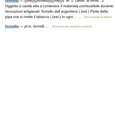
fornello
— {{hw}}{{fornello}}{{/hw}}s. m. 1 Dimin. di forno . 2
Oggetto o cavità atta a contenere il materiale combustibile durante
lavorazioni artigianali: fornello dell argentiere | (est.) Parte della
pipa ove si mette il tabacco | (est.) In ogni… …
Enciclopedia di italiano
fornello
— pl.m. fornelli …
Dizionario dei sinonimi e contrari